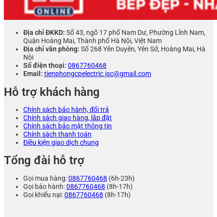
Địa chỉ ĐKKD:
Số 43, ngõ 17 phố Nam Dư, Phường Lĩnh Nam,
Quận Hoàng Mai, Thành phố Hà Nội, Việt Nam
Địa chỉ văn phòng:
Số 268 Yên Duyên, Yên Sở, Hoàng Mai, Hà
Nội
Số điện thoại:
0867760468
Email:
tienphongcpelectric.jsc@gmail.com
Hỗ trợ khách hàng
Chính sách bảo hành, đổi trả
Chính sách giao hàng, lắp đặt
Chính sách bảo mật thông tin
Chính sách thanh toán
Điều kiện giao dịch chung
Tổng đài hỗ trợ
Gọi mua hàng:
0867760468
(6h-23h)
Gọi bảo hành:
0867760468
(8h-17h)
Gọi khiếu nại:
0867760468
(8h-17h)