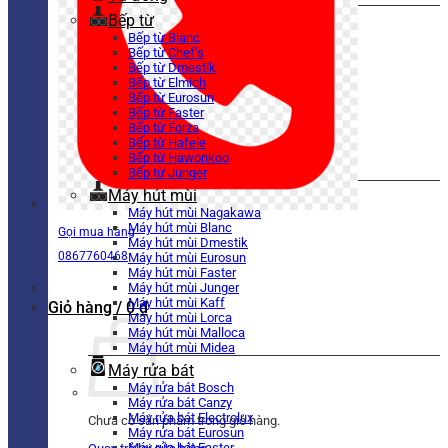
Bếp từ
Bếp từ Blanc
Bếp từ Chef’s
Bếp từ Dmestik
Bếp từ Elmich
Bếp từ Eurosun
Bếp từ Faster
Bếp từ Forza
Bếp từ Hafele
Bếp từ Hawonkoo
Bếp từ Junger
Máy hút mùi
Máy hút mùi Nagakawa
Máy hút mùi Blanc
Gọi mua hàng
Máy hút mùi Dmestik
0867760468
Máy hút mùi Eurosun
Máy hút mùi Faster
Máy hút mùi Junger
Máy hút mùi Kaff
Giỏ hàng /
0
₫
Máy hút mùi Lorca
Máy hút mùi Malloca
Máy hút mùi Midea
Máy rửa bát
Máy rửa bát Bosch
Máy rửa bát Canzy
Máy rửa bát Electrolux
Chưa có sản phẩm trong giỏ hàng.
Máy rửa bát Eurosun
Máy rửa bát Faster