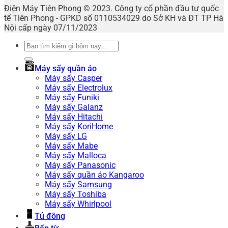
Điện Máy Tiên Phong © 2023. Công ty cổ phần đầu tư quốc
tế Tiên Phong - GPKD số 0110534029 do Sở KH và ĐT TP Hà
Nội cấp ngày 07/11/2023
Tìm
kiếm:
Máy sấy quần áo
Máy sấy Casper
Máy sấy Electrolux
Máy sấy Funiki
Máy sấy Galanz
Máy sấy Hitachi
Máy sấy KoriHome
Máy sấy LG
Máy sấy Mabe
Máy sấy Malloca
Máy sấy Panasonic
Máy sấy quần áo Kangaroo
Máy sấy Samsung
Máy sấy Toshiba
Máy sấy Whirlpool
Tủ đông