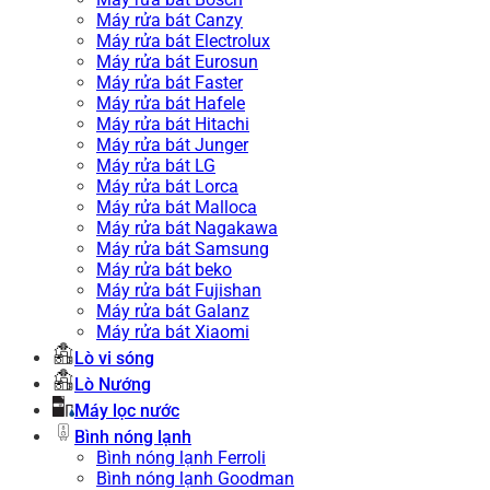
Máy rửa bát Canzy
Máy rửa bát Electrolux
Máy rửa bát Eurosun
Máy rửa bát Faster
Máy rửa bát Hafele
Máy rửa bát Hitachi
Máy rửa bát Junger
Máy rửa bát LG
Máy rửa bát Lorca
Máy rửa bát Malloca
Máy rửa bát Nagakawa
Máy rửa bát Samsung
Máy rửa bát beko
Máy rửa bát Fujishan
Máy rửa bát Galanz
Máy rửa bát Xiaomi
Lò vi sóng
Lò Nướng
Máy lọc nước
Bình nóng lạnh
Bình nóng lạnh Ferroli
Bình nóng lạnh Goodman