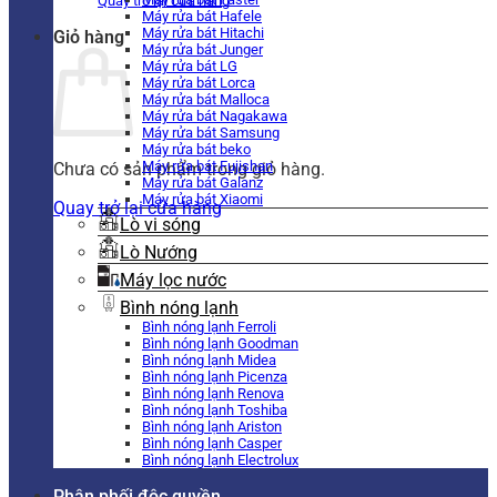
Quay trở lại cửa hàng
Máy rửa bát Hafele
Máy rửa bát Hitachi
Giỏ hàng
Máy rửa bát Junger
Máy rửa bát LG
Máy rửa bát Lorca
Máy rửa bát Malloca
Máy rửa bát Nagakawa
Máy rửa bát Samsung
Máy rửa bát beko
Máy rửa bát Fujishan
Chưa có sản phẩm trong giỏ hàng.
Máy rửa bát Galanz
Máy rửa bát Xiaomi
Quay trở lại cửa hàng
Lò vi sóng
Lò Nướng
Máy lọc nước
Bình nóng lạnh
Bình nóng lạnh Ferroli
Bình nóng lạnh Goodman
Bình nóng lạnh Midea
Bình nóng lạnh Picenza
Bình nóng lạnh Renova
Bình nóng lạnh Toshiba
Bình nóng lạnh Ariston
Bình nóng lạnh Casper
Bình nóng lạnh Electrolux
Phân phối độc quyền